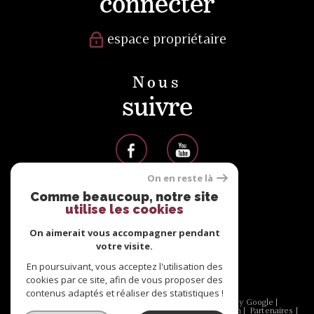
connecter
espace propriétaire
Nous
suivre
On en reste là
Comme beaucoup, notre site
Nous
utilise les cookies
adhérons
On aimerait vous accompagner pendant
votre visite.
En poursuivant, vous acceptez l'utilisation des
cookies par ce site, afin de vous proposer des
contenus adaptés et réaliser des statistiques !
© 2026 | Tous droits réservés | Traduction powered by Google |
Nos honoraires
Plan du site
Mentions légales
Admin
Partenaires