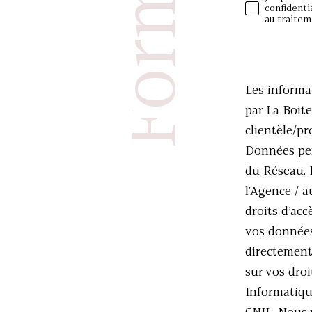
e
Validat
s
confidenti
au traite
z
e
v
i
o
g
Les informat
par La Boit
s
n
clientèle/p
c
e
Données pers
du Réseau. 
z
l'Agence / a
o
v
droits d’acc
vos données
o
directement
o
s
sur vos droi
Informatiqu