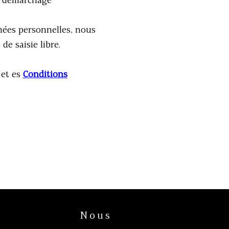
au démarchage
nées personnelles, nous
e saisie libre.
et es
Conditions
Nous