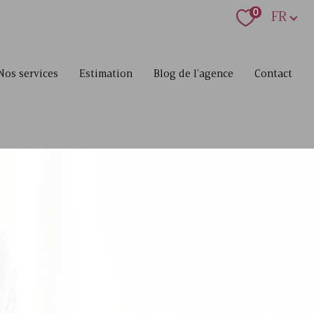
Langue
0
FR
nos services
estimation
blog de l'agence
contact