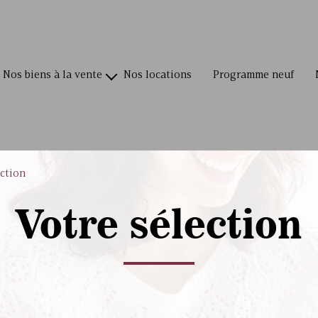
nos biens à la vente
nos locations
programme neuf
villas / maisons
appartements
terrains
ection
commerces
Votre sélection