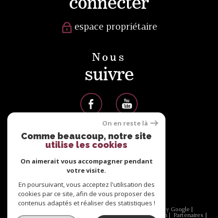
connecter
espace propriétaire
Nous
suivre
On en reste là
Comme beaucoup, notre site
Nous
utilise les cookies
adhérons
On aimerait vous accompagner pendant
votre visite.
En poursuivant, vous acceptez l'utilisation des
cookies par ce site, afin de vous proposer des
contenus adaptés et réaliser des statistiques !
© 2026 | Tous droits réservés | Traduction powered by Google |
Nos honoraires
Plan du site
Mentions légales
Admin
Partenaires