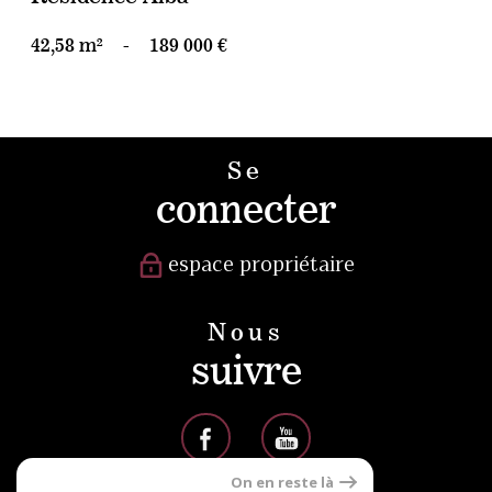
42,58 m²
-
189 000 €
Se
connecter
espace propriétaire
Nous
suivre
On en reste là