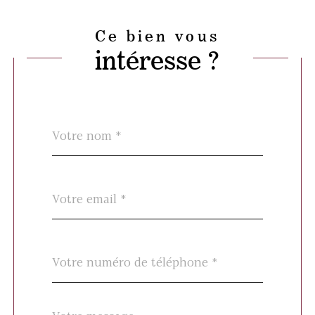
Ce bien vous
intéresse ?
Nom
Fieldset
*
par
défaut
email
*
Téléphone
*
Message