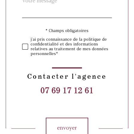
Fieldset
*
par
défaut
* Champs obligatoires
Validation
j'ai pris connaissance de la politique de
confidentialité et des informations
relatives au traitement de mes données
personnelles*
Contacter l'agence
07 69 17 12 61
Validation
envoyer