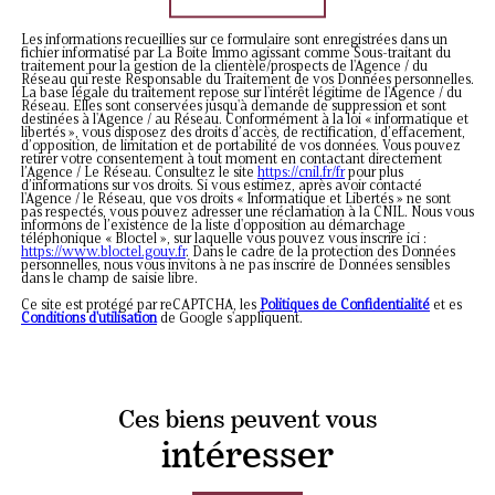
Les informations recueillies sur ce formulaire sont enregistrées dans un
fichier informatisé par La Boite Immo agissant comme Sous-traitant du
traitement pour la gestion de la clientèle/prospects de l'Agence / du
Réseau qui reste Responsable du Traitement de vos Données personnelles.
La base légale du traitement repose sur l'intérêt légitime de l'Agence / du
Réseau. Elles sont conservées jusqu'à demande de suppression et sont
destinées à l'Agence / au Réseau. Conformément à la loi « informatique et
libertés », vous disposez des droits d’accès, de rectification, d’effacement,
d’opposition, de limitation et de portabilité de vos données. Vous pouvez
retirer votre consentement à tout moment en contactant directement
l’Agence / Le Réseau. Consultez le site
https://cnil.fr/fr
pour plus
d’informations sur vos droits. Si vous estimez, après avoir contacté
l'Agence / le Réseau, que vos droits « Informatique et Libertés » ne sont
pas respectés, vous pouvez adresser une réclamation à la CNIL. Nous vous
informons de l’existence de la liste d'opposition au démarchage
téléphonique « Bloctel », sur laquelle vous pouvez vous inscrire ici :
https://www.bloctel.gouv.fr
. Dans le cadre de la protection des Données
personnelles, nous vous invitons à ne pas inscrire de Données sensibles
dans le champ de saisie libre.
Ce site est protégé par reCAPTCHA, les
Politiques de Confidentialité
et es
Conditions d'utilisation
de Google s'appliquent.
Ces biens peuvent vous
intéresser