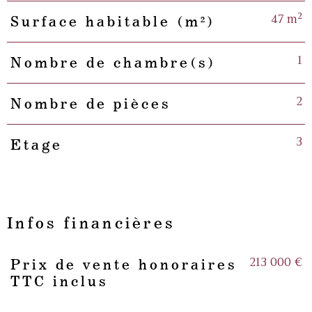
47 m²
Surface habitable (m²)
1
Nombre de chambre(s)
2
Nombre de pièces
3
Etage
Infos financières
213 000 €
Prix de vente honoraires
Caractéristiques
Valeurs
TTC inclus