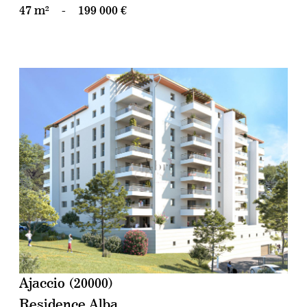
47 m²
-
199 000 €
voir le bien
Ajaccio (20000)
Residence Alba