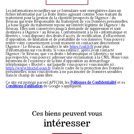
Les informations recueillies sur ce formulaire sont enregistrées dans un
fichier informatisé par La Boite Immo agissant comme Sous-traitant du
traitement pour la gestion de la clientèle/prospects de l'Agence / du
Réseau qui reste Responsable du Traitement de vos Données personnelles.
La base légale du traitement repose sur l'intérêt légitime de l'Agence / du
Réseau. Elles sont conservées jusqu'à demande de suppression et sont
destinées à l'Agence / au Réseau. Conformément à la loi « informatique et
libertés », vous disposez des droits d’accès, de rectification, d’effacement,
d’opposition, de limitation et de portabilité de vos données. Vous pouvez
retirer votre consentement à tout moment en contactant directement
l’Agence / Le Réseau. Consultez le site
https://cnil.fr/fr
pour plus
d’informations sur vos droits. Si vous estimez, après avoir contacté
l'Agence / le Réseau, que vos droits « Informatique et Libertés » ne sont
pas respectés, vous pouvez adresser une réclamation à la CNIL. Nous vous
informons de l’existence de la liste d'opposition au démarchage
téléphonique « Bloctel », sur laquelle vous pouvez vous inscrire ici :
https://www.bloctel.gouv.fr
. Dans le cadre de la protection des Données
personnelles, nous vous invitons à ne pas inscrire de Données sensibles
dans le champ de saisie libre.
Ce site est protégé par reCAPTCHA, les
Politiques de Confidentialité
et es
Conditions d'utilisation
de Google s'appliquent.
Ces biens peuvent vous
intéresser