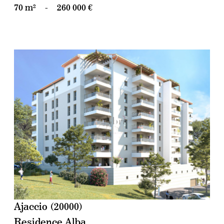
70 m²
-
260 000 €
voir le bien
Ajaccio (20000)
Residence Alba