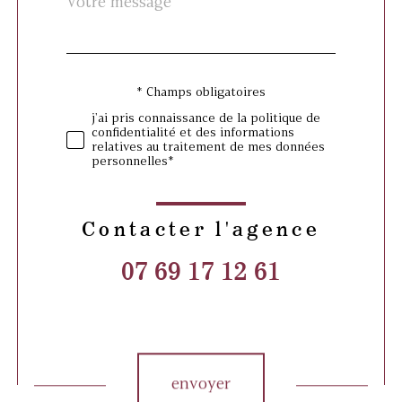
Fieldset
*
par
défaut
* Champs obligatoires
Validation
j'ai pris connaissance de la politique de
confidentialité et des informations
relatives au traitement de mes données
personnelles*
Contacter l'agence
07 69 17 12 61
Validation
envoyer