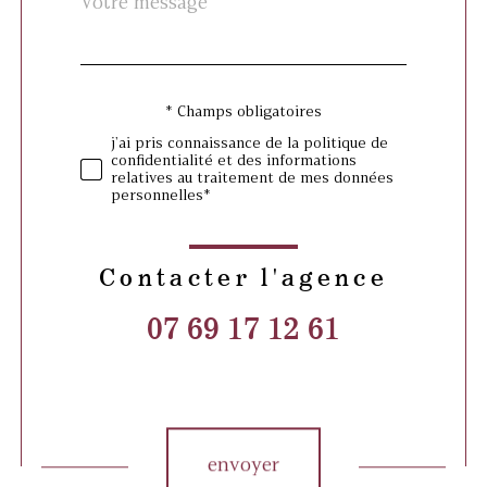
Fieldset
*
par
défaut
* Champs obligatoires
Validation
j'ai pris connaissance de la politique de
confidentialité et des informations
relatives au traitement de mes données
personnelles*
Contacter l'agence
07 69 17 12 61
Validation
envoyer