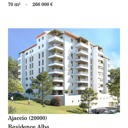
70 m²
-
260 000 €
voir le bien
Ajaccio (20000)
Residence Alba