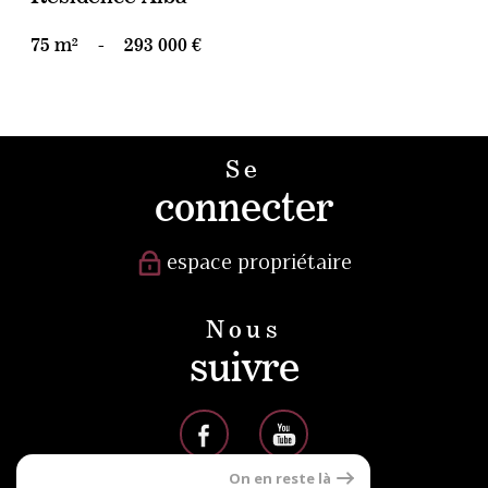
75 m²
-
293 000 €
Se
connecter
espace propriétaire
Nous
suivre
On en reste là