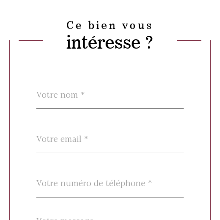
Ce bien vous
intéresse ?
Nom
Fieldset
*
par
défaut
email
*
Téléphone
*
Message