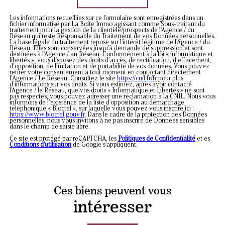
Les informations recueillies sur ce formulaire sont enregistrées dans un
fichier informatisé par La Boite Immo agissant comme Sous-traitant du
traitement pour la gestion de la clientèle/prospects de l'Agence / du
Réseau qui reste Responsable du Traitement de vos Données personnelles.
La base légale du traitement repose sur l'intérêt légitime de l'Agence / du
Réseau. Elles sont conservées jusqu'à demande de suppression et sont
destinées à l'Agence / au Réseau. Conformément à la loi « informatique et
libertés », vous disposez des droits d’accès, de rectification, d’effacement,
d’opposition, de limitation et de portabilité de vos données. Vous pouvez
retirer votre consentement à tout moment en contactant directement
l’Agence / Le Réseau. Consultez le site
https://cnil.fr/fr
pour plus
d’informations sur vos droits. Si vous estimez, après avoir contacté
l'Agence / le Réseau, que vos droits « Informatique et Libertés » ne sont
pas respectés, vous pouvez adresser une réclamation à la CNIL. Nous vous
informons de l’existence de la liste d'opposition au démarchage
téléphonique « Bloctel », sur laquelle vous pouvez vous inscrire ici :
https://www.bloctel.gouv.fr
. Dans le cadre de la protection des Données
personnelles, nous vous invitons à ne pas inscrire de Données sensibles
dans le champ de saisie libre.
Ce site est protégé par reCAPTCHA, les
Politiques de Confidentialité
et es
Conditions d'utilisation
de Google s'appliquent.
Ces biens peuvent vous
intéresser