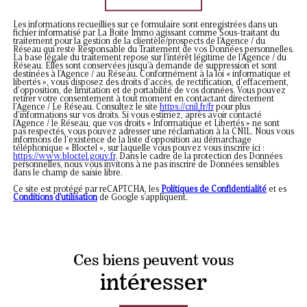
Les informations recueillies sur ce formulaire sont enregistrées dans un
fichier informatisé par La Boite Immo agissant comme Sous-traitant du
traitement pour la gestion de la clientèle/prospects de l'Agence / du
Réseau qui reste Responsable du Traitement de vos Données personnelles.
La base légale du traitement repose sur l'intérêt légitime de l'Agence / du
Réseau. Elles sont conservées jusqu'à demande de suppression et sont
destinées à l'Agence / au Réseau. Conformément à la loi « informatique et
libertés », vous disposez des droits d’accès, de rectification, d’effacement,
d’opposition, de limitation et de portabilité de vos données. Vous pouvez
retirer votre consentement à tout moment en contactant directement
l’Agence / Le Réseau. Consultez le site
https://cnil.fr/fr
pour plus
d’informations sur vos droits. Si vous estimez, après avoir contacté
l'Agence / le Réseau, que vos droits « Informatique et Libertés » ne sont
pas respectés, vous pouvez adresser une réclamation à la CNIL. Nous vous
informons de l’existence de la liste d'opposition au démarchage
téléphonique « Bloctel », sur laquelle vous pouvez vous inscrire ici :
https://www.bloctel.gouv.fr
. Dans le cadre de la protection des Données
personnelles, nous vous invitons à ne pas inscrire de Données sensibles
dans le champ de saisie libre.
Ce site est protégé par reCAPTCHA, les
Politiques de Confidentialité
et es
Conditions d'utilisation
de Google s'appliquent.
Ces biens peuvent vous
intéresser