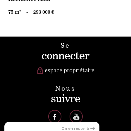
75 m²
-
293 000 €
Se
connecter
espace propriétaire
Nous
suivre
On en reste là