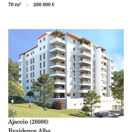
70 m²
-
260 000 €
voir le bien
Ajaccio (20000)
Residence Alba