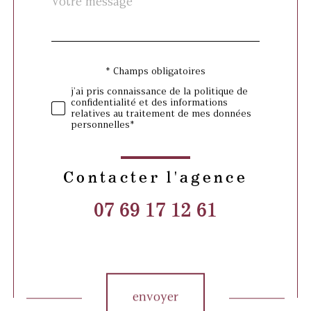
Fieldset
*
par
défaut
* Champs obligatoires
Validation
j'ai pris connaissance de la politique de
confidentialité et des informations
relatives au traitement de mes données
personnelles*
Contacter l'agence
07 69 17 12 61
Validation
envoyer