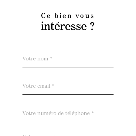
Ce bien vous
intéresse ?
Nom
Fieldset
*
par
défaut
email
*
Téléphone
*
Message