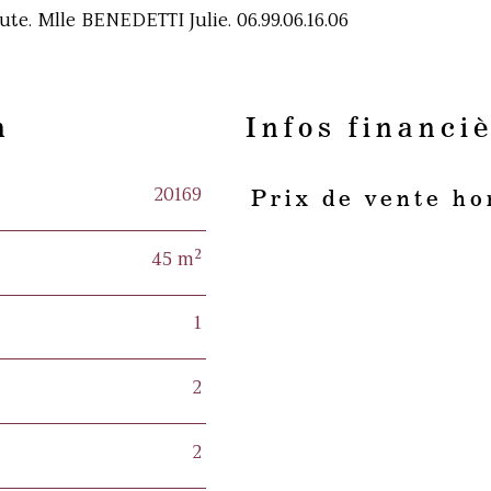
ute. Mlle BENEDETTI Julie. 06.99.06.16.06
n
Infos financi
20169
Prix de vente ho
Caractéristiques
Valeurs
45 m²
1
2
2