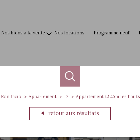
nos biens à la vente
nos locations
programme neuf
villas / maisons
appartements
terrains
commerces
Bonifacio
Appartement
T2
Appartement t2 45m les hauts
retour aux résultats