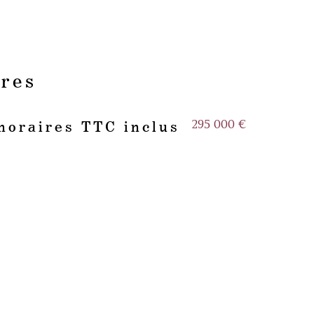
ères
295 000 €
noraires TTC inclus