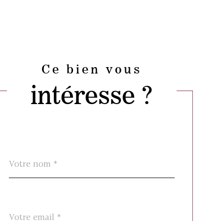
Ce bien vous
intéresse ?
Nom
Fieldset
*
par
défaut
email
*