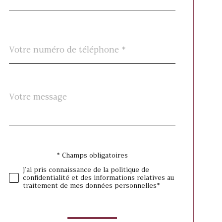
Téléphone
*
Message
Fieldset
*
par
défaut
* Champs obligatoires
Validation
j'ai pris connaissance de la politique de
confidentialité et des informations relatives au
traitement de mes données personnelles*