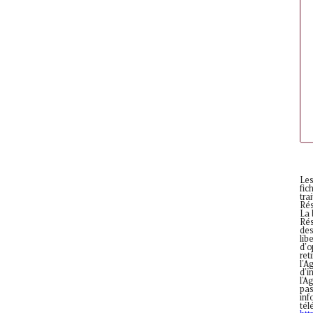
Les
fic
tra
Rés
La 
Rés
des
lib
d’o
ret
l’A
d’i
l'A
pas
inf
tél