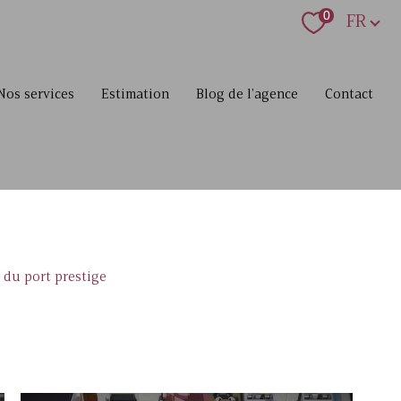
Langue
0
FR
nos services
estimation
blog de l'agence
contact
 du port prestige