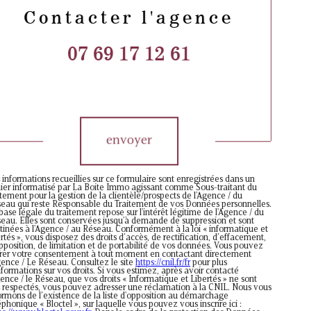
Contacter l'agence
07 69 17 12 61
Validation
envoyer
 informations recueillies sur ce formulaire sont enregistrées dans un
hier informatisé par La Boite Immo agissant comme Sous-traitant du
itement pour la gestion de la clientèle/prospects de l'Agence / du
eau qui reste Responsable du Traitement de vos Données personnelles.
base légale du traitement repose sur l'intérêt légitime de l'Agence / du
eau. Elles sont conservées jusqu'à demande de suppression et sont
tinées à l'Agence / au Réseau. Conformément à la loi « informatique et
ertés », vous disposez des droits d’accès, de rectification, d’effacement,
pposition, de limitation et de portabilité de vos données. Vous pouvez
irer votre consentement à tout moment en contactant directement
gence / Le Réseau. Consultez le site
https://cnil.fr/fr
pour plus
nformations sur vos droits. Si vous estimez, après avoir contacté
gence / le Réseau, que vos droits « Informatique et Libertés » ne sont
 respectés, vous pouvez adresser une réclamation à la CNIL. Nous vous
ormons de l’existence de la liste d'opposition au démarchage
éphonique « Bloctel », sur laquelle vous pouvez vous inscrire ici :