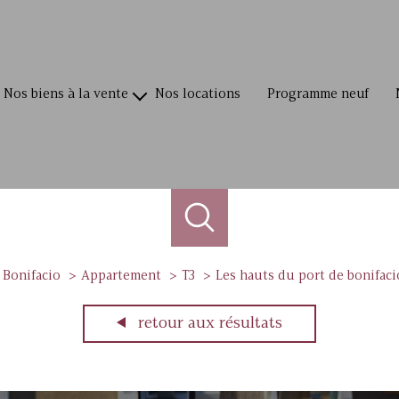
nos biens à la vente
nos locations
programme neuf
villas / maisons
appartements
terrains
commerces
Bonifacio
Appartement
T3
Les hauts du port de bonifaci
retour aux résultats