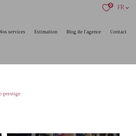
Langue
0
FR
nos services
estimation
blog de l'agence
contact
o prestige