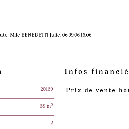
oute. Mlle BENEDETTI Julie. 06.99.06.16.06
n
Infos financi
20169
Prix de vente ho
Caractéristiques
Valeurs
68 m²
2