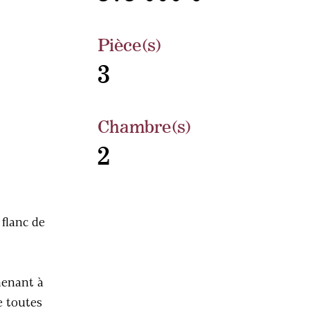
Pièce(s)
3
Chambre(s)
2
 flanc de
menant à
e toutes