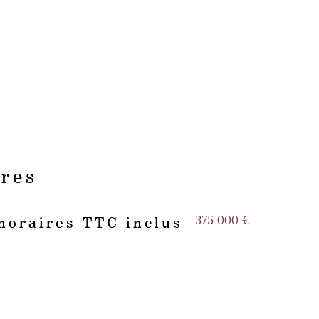
ères
375 000 €
noraires TTC inclus