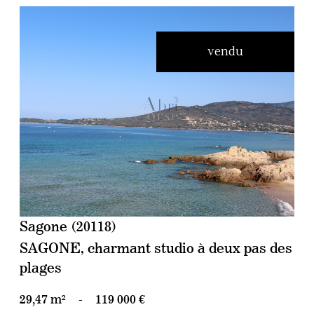
vendu
voir le bien
Sagone (20118)
SAGONE, charmant studio à deux pas des
plages
29,47 m²
-
119 000 €