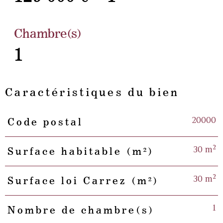
Chambre(s)
1
Caractéristiques du bien
20000
Code postal
Caractéristiques
Valeurs
30 m²
Surface habitable (m²)
30 m²
Surface loi Carrez (m²)
1
Nombre de chambre(s)