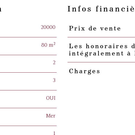
n
Infos financi
20000
Prix de vente
Caractéristiques
Valeurs
80 m²
Les honoraires 
intégralement à 
2
Charges
3
OUI
Mer
1