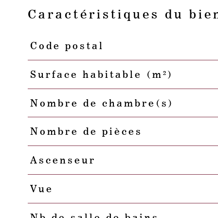
Caractéristiques du bie
Code postal
Caractéristiques
Valeurs
Surface habitable (m²)
Nombre de chambre(s)
Nombre de pièces
Ascenseur
Vue
Nb de salle de bains