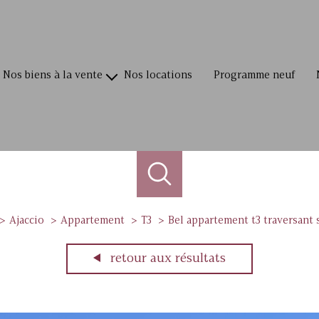
nos biens à la vente
nos locations
programme neuf
villas / maisons
appartements
terrains
commerces
Ajaccio
Appartement
T3
Bel appartement t3 traversant 
retour aux résultats