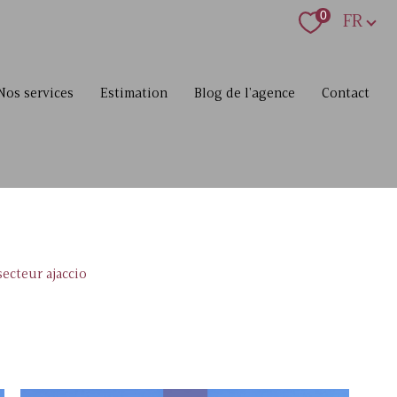
Langue
0
FR
nos services
estimation
blog de l'agence
contact
secteur ajaccio