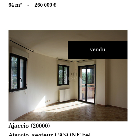
64 m²
-
260 000 €
vendu
voir le bien
Ajaccio (20000)
Ajaccio, secteur CASONE bel