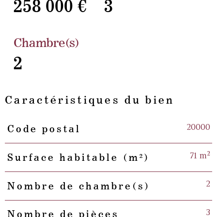
258 000 €
3
Chambre(s)
2
Caractéristiques du bien
20000
Code postal
Caractéristiques
Valeurs
71 m²
Surface habitable (m²)
2
Nombre de chambre(s)
3
Nombre de pièces