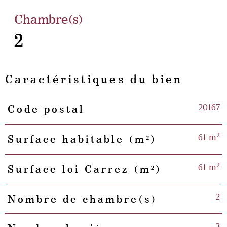
Chambre(s)
2
Caractéristiques du bien
20167
Code postal
Caractéristiques
Valeurs
61 m²
Surface habitable (m²)
61 m²
Surface loi Carrez (m²)
2
Nombre de chambre(s)