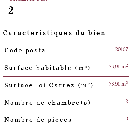
2
Caractéristiques du bien
20167
Code postal
Caractéristiques
Valeurs
75,91 m²
Surface habitable (m²)
75,91 m²
Surface loi Carrez (m²)
2
Nombre de chambre(s)
3
Nombre de pièces