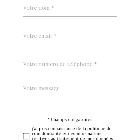
Nom
Fieldset
*
par
défaut
email
*
Téléphone
*
Message
Fieldset
*
par
défaut
* Champs obligatoires
Validation
j'ai pris connaissance de la politique de
confidentialité et des informations
relatives au traitement de mes données