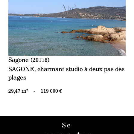
voir le bien
Sagone (20118)
SAGONE, charmant studio à deux pas des
plages
29,47 m²
-
119 000 €
Se