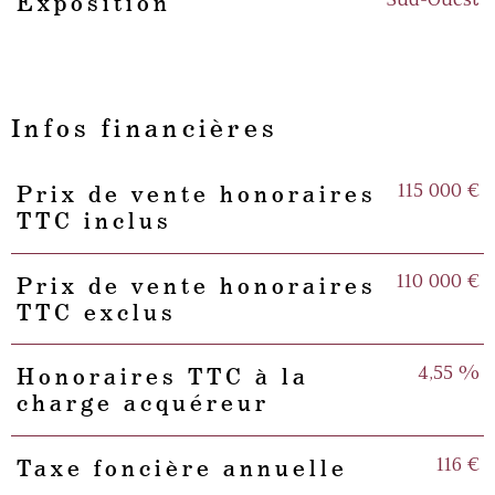
Sud-Ouest
Exposition
Infos financières
115 000 €
Prix de vente honoraires
Caractéristiques
Valeurs
TTC inclus
110 000 €
Prix de vente honoraires
TTC exclus
4,55 %
Honoraires TTC à la
charge acquéreur
116 €
Taxe foncière annuelle