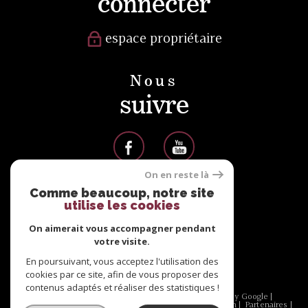
connecter
espace propriétaire
Nous
suivre
On en reste là
Comme beaucoup, notre site
Nous
utilise les cookies
adhérons
On aimerait vous accompagner pendant
votre visite.
En poursuivant, vous acceptez l'utilisation des
cookies par ce site, afin de vous proposer des
contenus adaptés et réaliser des statistiques !
© 2026 | Tous droits réservés | Traduction powered by Google |
Nos honoraires
Plan du site
Mentions légales
Admin
Partenaires