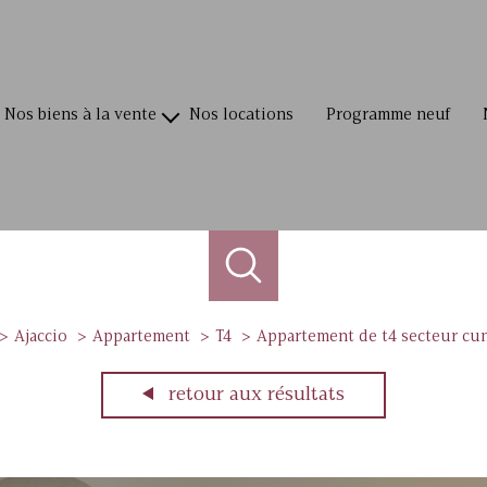
nos biens à la vente
nos locations
programme neuf
villas / maisons
appartements
terrains
commerces
Ajaccio
Appartement
T4
Appartement de t4 secteur cu
retour aux résultats