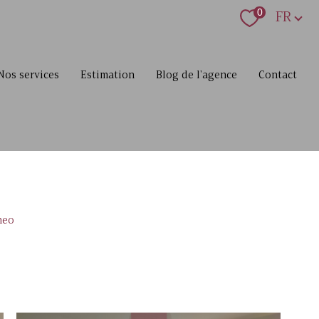
Langue
0
FR
nos services
estimation
blog de l'agence
contact
neo