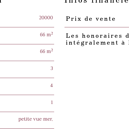
n
Infos financi
20000
Prix de vente
Caractéristiques
Valeurs
66 m²
Les honoraires 
intégralement à 
66 m²
3
4
1
petite vue mer,