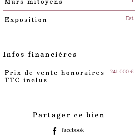
1
Murs mitoyens
Est
Exposition
Infos financières
241 000 €
Prix de vente honoraires
Caractéristiques
Valeurs
TTC inclus
Partager ce bien
facebook